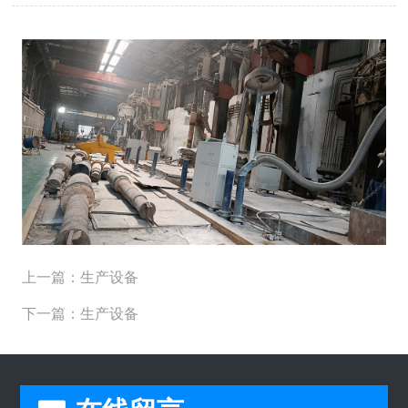
上一篇：生产设备
下一篇：生产设备