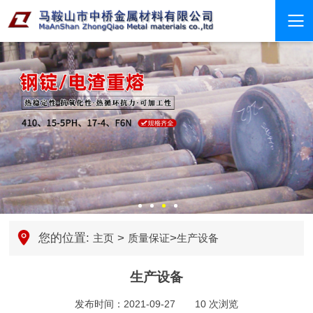
您的位置:
>
>
主页
质量保证
生产设备
生产设备
发布时间：2021-09-27
10 次浏览