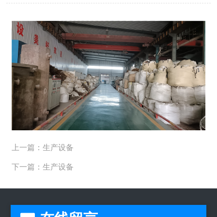
上一篇：生产设备
下一篇：生产设备